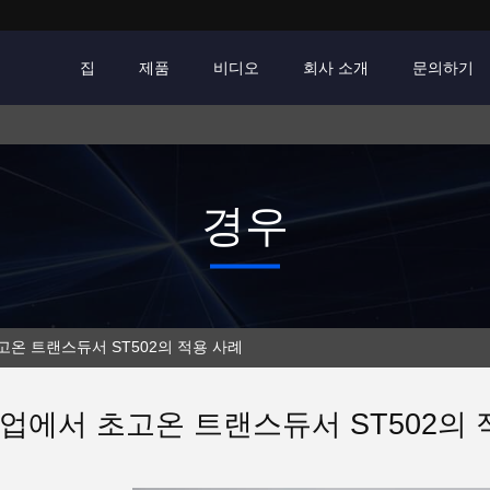
집
제품
비디오
회사 소개
문의하기
경우
온 트랜스듀서 ST502의 적용 사례
업에서 초고온 트랜스듀서 ST502의 