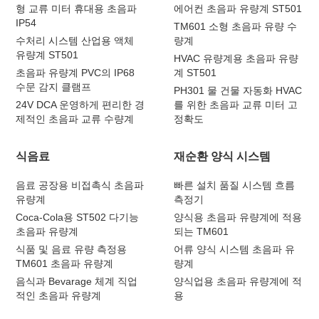
형 교류 미터 휴대용 초음파
에어컨 초음파 유량계 ST501
IP54
TM601 소형 초음파 유량 수
수처리 시스템 산업용 액체
량계
유량계 ST501
HVAC 유량계용 초음파 유량
초음파 유량계 PVC의 IP68
계 ST501
수문 감지 클램프
PH301 물 건물 자동화 HVAC
24V DCA 운영하게 편리한 경
를 위한 초음파 교류 미터 고
제적인 초음파 교류 수량계
정확도
식음료
재순환 양식 시스템
음료 공장용 비접촉식 초음파
빠른 설치 품질 시스템 흐름
유량계
측정기
Coca-Cola용 ST502 다기능
양식용 초음파 유량계에 적용
초음파 유량계
되는 TM601
식품 및 음료 유량 측정용
어류 양식 시스템 초음파 유
TM601 초음파 유량계
량계
음식과 Bevarage 체계 직업
양식업용 초음파 유량계에 적
적인 초음파 유량계
용