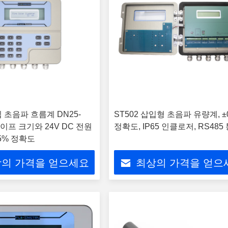
입 초음파 흐름계 DN25-
ST502 삽입형 초음파 유량계, ±
파이프 크기와 24V DC 전원
정확도, IP65 인클로저, RS485
.5% 정확도
의 가격을 얻으세요
최상의 가격을 얻으