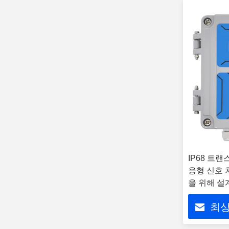
IP68 트
응형 신호 
을 위해 설
유량계
최상