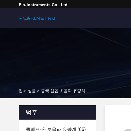
Flo-Instruments Co., Ltd
집
>
상품
>
중국 삽입 초음파 유량계
범주
클램프-온 초음파 유량계
(66)