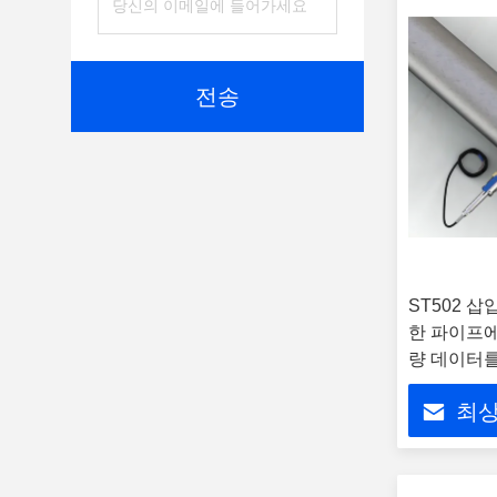
전송
ST502 
한 파이프에
량 데이터
니다.
최상