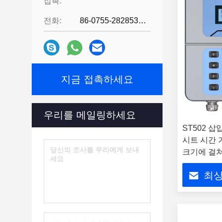
접촉:
전화:
86-0755-28285391
지금 접촉하세요
우리를 메일링하세요
ST502 
시트 시간 
크기에 걸쳐
측정
최상