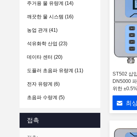
주거용 물 유량계
(14)
깨끗한 물 시스템
(16)
농업 관개
(41)
석유화학 산업
(23)
데이타 센터
(20)
도플러 초음파 유량계
(11)
ST502 삽
DN5000 
전자 유량계
(6)
위한 ±0.5
초음파 수량계
(5)
최상
접촉