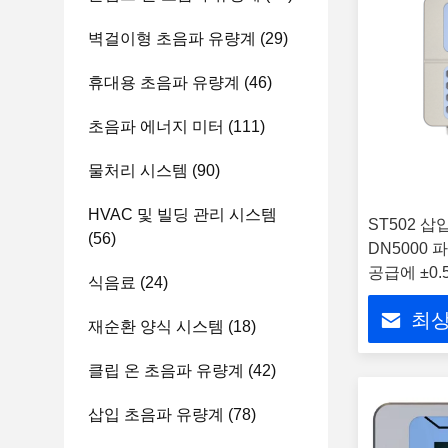
벽걸이형 초음파 유량계
(29)
휴대용 초음파 유량계
(46)
초음파 에너지 미터
(111)
물처리 시스템
(90)
HVAC 및 빌딩 관리 시스템
ST502 삽
(56)
DN5000 
공급에 ±0
식음료
(24)
최상
재순환 양식 시스템
(18)
클립 온 초음파 유량계
(42)
삽입 초음파 유량계
(78)