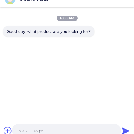
전송
6:00 AM
Good day, what product are you looking for?
Flo-Instruments Co., Ltd
sales@flo-instruments.com
86-0755-28285391
15층, 빌딩 F, 반티안 국제 센터, 5호, 후안첸 남쪽 도로, 반
티안 거리, 롱강 구,?? 진, 518129, 중국
중국 상등품 클램프-온 초음파 유량계 공급자. 저작권 (c)
2022-2026 flo-instruments.com . 무단 복제 금지.