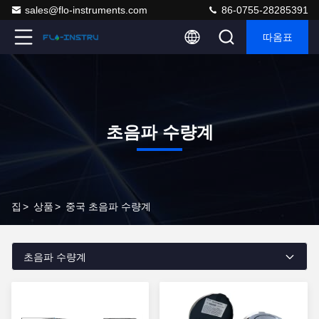
sales@flo-instruments.com
86-0755-28285391
따옴표
초음파 수량계
집
>
상품
>
중국 초음파 수량계
초음파 수량계