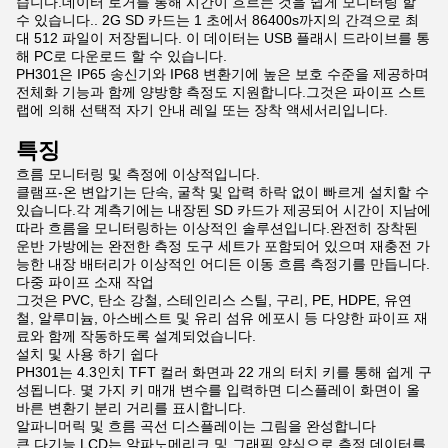
습니다.데이터 로거를 통해 시간이 흐르는 것을 쉽게 모니터링 할
수 있습니다.. 2G SD 카드는 1 초에서 86400s까지의 간격으로 최
대 512 파일이 저장됩니다. 이 데이터는 USB 플래시 드라이브를 통
해 PC로 다운로드 할 수 있습니다.
PH301은 IP65 송신기와 IP68 변환기에 높은 보호 수준을 제공하며
전체화 기능과 함께 양방향 측정도 지원합니다.그것은 파이프 스트
랩에 의해 선택적 자기 안내 레일 또는 장착 액세서리입니다.
특징
흐름 모니터링 및 측정에 이상적입니다.
클램프-온 변압기는 단속, 굴착 및 압력 하락 없이 빠르게 설치할 수
있습니다.각 계측기에는 내장된 SD 카드가 제공되어 시간이 지남에
따라 흐름을 모니터링하는 이상적인 솔루션입니다.완전히 장착된
운반 가방에는 완전한 측정 도구 세트가 포함되어 있으며 재충전 가
능한 내장 배터리가 이상적인 어디든 이동 흐름 측정기를 만듭니다.
다중 파이프 소재 작업
그것은 PVC, 탄소 강철, 스테인리스 스틸, 구리, PE, HDPE, 유연
철, 알루미늄, 아스베스트 및 유리 섬유 에포시 등 다양한 파이프 재
료와 함께 작동하도록 설계되었습니다.
설치 및 사용 하기 쉽다
PH301는 4.3인치 TFT 컬러 화면과 22 개의 터치 키를 통해 쉽게 구
성됩니다. 몇 가지 키 매개 변수를 입력하면 디스플레이 화면이 올
바른 변환기 분리 거리를 표시합니다.
알파니머릭 및 흐름 곡선 디스플레이는 그림을 완성합니다
큰 다기능 LCD는 알파노메리크 및 그래픽 양식으로 측정 데이터를