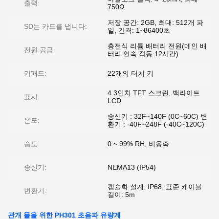
출력:
750Ω
저장 공간: 2GB, 최대: 512개 파
SD는 카드를 냅니다:
일, 간격: 1~86400초
충전식 리튬 배터리 전원(메인 배
전원 공급:
터리 연속 작동 12시간)
키패드:
22개의 터치 키
4.3인치 TFT 스크린, 백라이트
표시:
LCD
송신기 : 32F~140F (0C~60C) 변
온도:
환기 : -40F~248F (-40C~120C)
습도:
0 ~ 99% RH, 비응축
송신기:
NEMA13 (IP54)
캡슐화 설계, IP68, 표준 케이블
변환기:
길이: 5m
관개 물을 위한 PH301 초음파 유량계