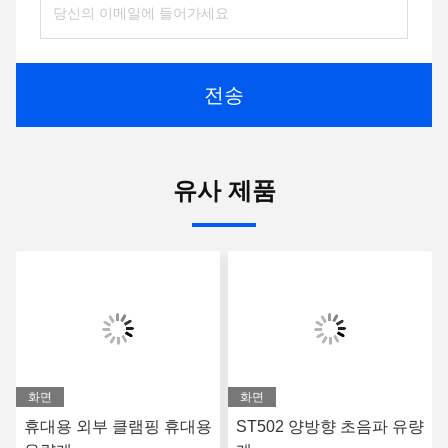
Tags:
포켓용 초음파 유량 측정 기구
플로우미터의 클램프
휴대용 초음파 유량계
접촉
접촉:
전화:
86-0755-28285391