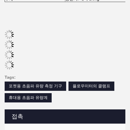
SD 카드
최대: 512개의 파일
간격: 1~86400s
재충전 가능한 리?? 배터리 전력
전원 공급
(주 배터리의 연속 작동 12 시간).
키보드
터치 키 22개
표시
40.3인치 TFT 화면, 백라이트 LCD
송신기: 32°F~140°F (0°C~60°C)
온도
변환기: -40°F~248°F (-40°C~120°C
습도
0~99% RH, 응축되지 않습니다.
물리적 사양
송신기
NEMA13 (IP54)
캡슐화 설계, IP68
변압기
표준 케이블 길이: 5m
무게
송신기: 대략 1.0kg